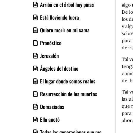
Arriba en el árbol hay piñas
algo 
De lo
Está lloviendo fuera
los d
y alg
Quiero morir en mi cama
sobre
para 
Pronóstico
derr
Jerusalén
Tal 
tenga
Ángeles del destino
como
El lugar donde somos reales
del b
Tal v
Resurrección de los muertos
las 
Demasiados
que 
para 
Ella anotó
ahora
Todas las generaciones que me