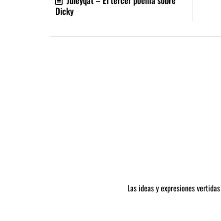
Juleyqat – El tercer poema sobre
Dicky
Las ideas y expresiones vertidas