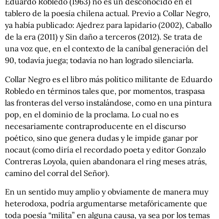
Eduardo Robledo (1963) no es un desconocido en el
tablero de la poesía chilena actual. Previo a Collar Negro,
ya había publicado: Ajedrez para lapidario (2002), Caballo
de la era (2011) y Sin daño a terceros (2012). Se trata de
una voz que, en el contexto de la caníbal generación del
90, todavía juega; todavía no han logrado silenciarla.
Collar Negro es el libro más político militante de Eduardo
Robledo en términos tales que, por momentos, traspasa
las fronteras del verso instalándose, como en una pintura
pop, en el dominio de la proclama. Lo cual no es
necesariamente contraproducente en el discurso
poético, sino que genera dudas y le impide ganar por
nocaut (como diría el recordado poeta y editor Gonzalo
Contreras Loyola, quien abandonara el ring meses atrás,
camino del corral del Señor).
En un sentido muy amplio y obviamente de manera muy
heterodoxa, podría argumentarse metafóricamente que
toda poesía “milita” en alguna causa, ya sea por los temas