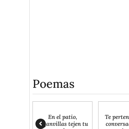
Poemas
En el patio,
Te pertenecen mis
buganvillas tejen tu
conversaciones la