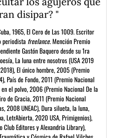
ultar los agujeros que
ran disipar? "
Cuba, 1965, El Cero de Las 1009. Escritor
o periodista
freelance.
Mención Premio
pendiente Gastón Baquero desde su 1ra
poesía, La luna entre nosotros (USA 2019
 2018), El único hombre, 2005 (Premio
), País de Fondo, 2011 (Premio Nacional
 en el polvo, 2006 (Premio Nacional De la
iro de Gracia, 2011 (Premio Nacional
s, 2008 UNEAC), Dura silueta, la luna,
, LetrAbierta, 2020 USA, Primigenios),
Club Editores y Alexandria Library),
-Traumática y Cósmica de Rafael Vilches