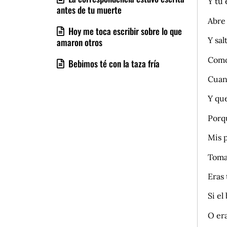
Y tú 
antes de tu muerte
Abre
Hoy me toca escribir sobre lo que
Y sal
amaron otros
Como 
Bebimos té con la taza fría
Cuan
Y que
Porq
Mis p
Toma
Eras 
Si el
O era