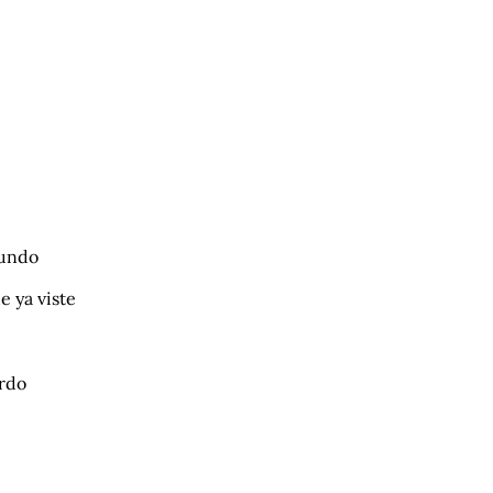
fundo
e ya viste
erdo