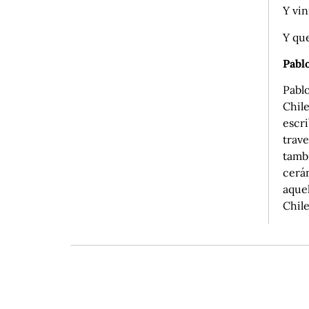
Y vin
Y que
Pablo
Pabl
Chile
escri
trave
tambi
cerá
aquel
Chile