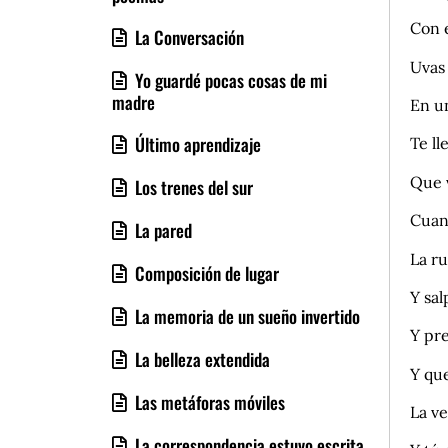
Con e
La Conversación
Uvas 
Yo guardé pocas cosas de mi
madre
En un
Último aprendizaje
Te l
Que v
Los trenes del sur
Cuand
La pared
La ru
Composición de lugar
Y sal
La memoria de un sueño invertido
Y pre
La belleza extendida
Y que
Las metáforas móviles
La ve
La correspondencia estuvo escrita