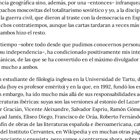
cia geográfica sino, además, por una –entonces– infranqueabl
hos moscovitas del totalitarismo soviético y yo, a la discipl
la guerra civil, que dieron al traste con la democracia en Es
os contratiempos, aunque las cartas tardaran a veces más d
 ambos hizo el resto.
el tiempo –sobre todo desde que pudimos conocernos personal
 su independencia–, ha condicionado positivamente mis inter
ánicas, de las que se ha convertido en el máximo divulgador e
o mucho a ambos.
estudiante de filología inglesa en la Universidad de Tartu, 
da (hoy es profesor emérito) y en la que, en 1992, fundó los 
sin embargo, ha ido mucho más allá de sus responsabilidades 
teraturas ibéricas: suyas son las versiones al estonio del
Lazar
sar Gracián, Vicente Aleixandre, Salvador Espriu, Ramón Góm
 Fayad Jamís, Eliseo Diego, Francisco de Oráa, Roberto Ferná
ín de obras de las literaturas española e iberoamericana, ca
del Instituto Cervantes, en
Wikipedia
y en muchas otras pág
enciante y ensayista, pero vamos a centrarnos ahora, sobre t