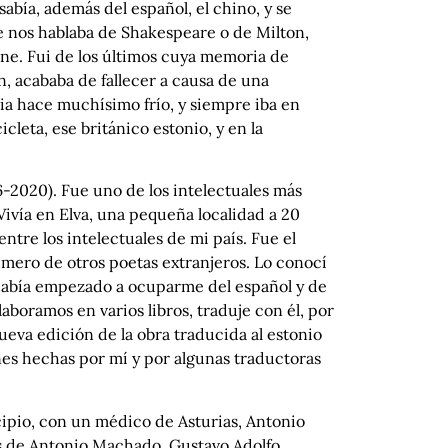
sabía, además del español, el chino, y se
nte nos hablaba de Shakespeare o de Milton,
ne. Fui de los últimos cuya memoria de
n, acababa de fallecer a causa de una
nia hace muchísimo frío, y siempre iba en
cleta, ese británico estonio, y en la
-2020). Fue uno de los intelectuales más
ivía en Elva, una pequeña localidad a 20
ntre los intelectuales de mi país. Fue el
número de otros poetas extranjeros. Lo conocí
 había empezado a ocuparme del español y de
aboramos en varios libros, traduje con él, por
ueva edición de la obra traducida al estonio
nes hechas por mí y por algunas traductoras
cipio, con un médico de Asturias, Antonio
as de Antonio Machado, Gustavo Adolfo