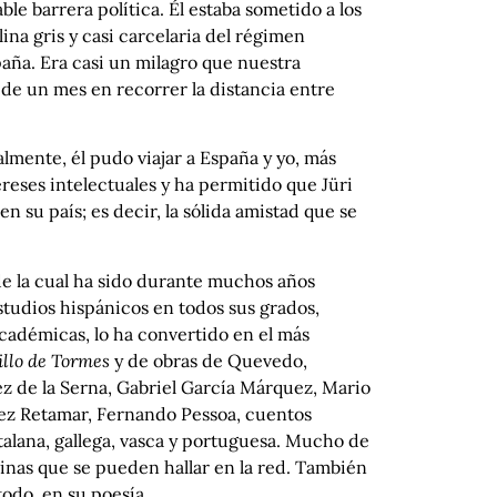
e barrera política. Él estaba sometido a los
ina gris y casi carcelaria del régimen
paña. Era casi un milagro que nuestra
e un mes en recorrer la distancia entre
mente, él pudo viajar a España y yo, más
eses intelectuales y ha permitido que Jüri
n su país; es decir, la sólida amistad que se
de la cual ha sido durante muchos años
estudios hispánicos en todos sus grados,
académicas, lo ha convertido en el más
illo de Tormes
y de obras de Quevedo,
ez de la Serna, Gabriel García Márquez, Mario
ndez Retamar, Fernando Pessoa, cuentos
talana, gallega, vasca y portuguesa. Mucho de
inas que se pueden hallar en la red. También
odo, en su poesía.