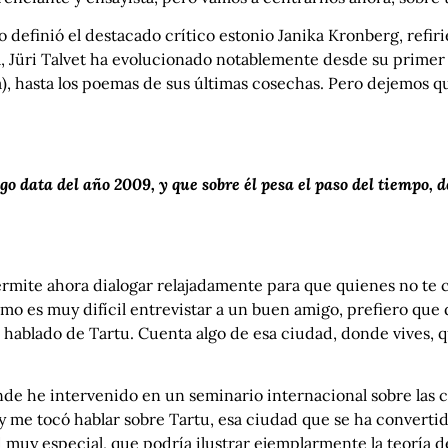
efinió el destacado crítico estonio Janika Kronberg, refirié
, Jüri Talvet ha evolucionado notablemente desde su primer 
ca), hasta los poemas de sus últimas cosechas. Pero dejemos q
go data del año 2009, y que sobre él pesa el paso del tiempo, 
rmite ahora dialogar relajadamente para que quienes no te 
 como es muy difícil entrevistar a un buen amigo, prefiero q
hablado de Tartu. Cuenta algo de esa ciudad, donde vives, q
de he intervenido en un seminario internacional sobre las c
 y me tocó hablar sobre Tartu, esa ciudad que se ha converti
muy especial, que podría ilustrar ejemplarmente la teoría d