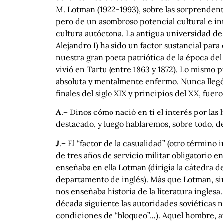
M. Lotman (1922-1993), sobre las sorprendente
pero de un asombroso potencial cultural e int
cultura autóctona. La antigua universidad de
Alejandro I) ha sido un factor sustancial para 
nuestra gran poeta patriótica de la época de
vivió en Tartu (entre 1863 y 1872). Lo mismo
absoluta y mentalmente enfermo. Nunca llegó 
finales del siglo XIX y principios del XX, fue
A
.
–
Dinos cómo nació en ti el interés por las l
destacado, y luego hablaremos, sobre todo, de
J
.
–
El “factor de la casualidad” (otro térmi
de tres años de servicio militar obligatorio en
enseñaba en ella Lotman (dirigía la cátedra d
departamento de inglés). Más que Lotman, sin
nos enseñaba historia de la literatura inglesa
década siguiente las autoridades soviéticas n
condiciones de “bloqueo”…). Aquel hombre, a