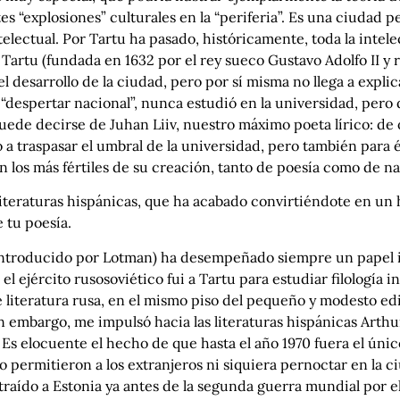
s “explosiones” culturales en la “periferia”. Es una ciudad 
electual. Por Tartu ha pasado, históricamente, toda la intele
 Tartu (fundada en 1632 por el rey sueco Gustavo Adolfo II 
el desarrollo de la ciudad, pero por sí misma no llega a explic
l “despertar nacional”, nunca estudió en la universidad, per
 puede decirse de Juhan Liiv, nuestro máximo poeta lírico: d
a traspasar el umbral de la universidad, pero también para é
ron los más fértiles de su creación, tanto de poesía como de na
iteraturas hispánicas, que ha acabado convirtiéndote en un his
 tu poesía.
no introducido por Lotman) ha desempeñado siempre un papel
 el ejército rusosoviético fui a Tartu para estudiar filología 
e literatura rusa, en el mismo piso del pequeño y modesto ed
 embargo, me impulsó hacia las literaturas hispánicas Arthu
. Es elocuente el hecho de que hasta el año 1970 fuera el únic
o permitieron a los extranjeros ni siquiera pernoctar en la 
traído a Estonia ya antes de la segunda guerra mundial por 