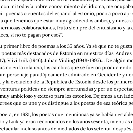
 con mi todavía pobre conocimiento del idioma, me ocupaba
r poemas o cuentos del español al estonio, poco a poco apren
 la que tenemos que estar muy agradecidos ambos), y nuestra
hermosas colaboraciones, fruto siempre del entusiasmo y la d
ces, si no te pagan por eso?”.
tu primer libro de poemas a los 35 años. Ya sé que no te gus
s poetas más destacados de Estonia en nuestros días: Andres E
), Viivi Luik (1946), Juhan Viiding (1948-1995)… De algún 
linismo en la infancia, los cambios que se fueron produciend
n personaje paradójicamente admirado en Occidente y denigr
y la evolución de la República de Estonia desde los primeros 
venturas políticas no siempre afortunadas y por un espectac
 muy ambicioso y exitoso para los estonios. Dejemos a un lado 
crees que os une y os distingue a los poetas de esa teórica 
eta, en 1981, los poetas que mencionas ya se habían estable
mo y Luik ya eran reconocidos en los años sesenta, mientras
ctacular incluso antes de mediados de los setenta, después 