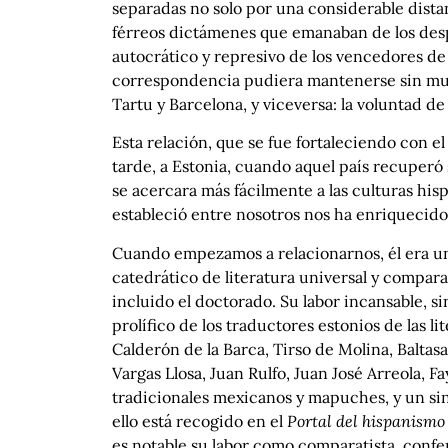
separadas no solo por una considerable distan
férreos dictámenes que emanaban de los despac
autocrático y represivo de los vencedores de 
correspondencia pudiera mantenerse sin much
Tartu y Barcelona, y viceversa: la voluntad de
Esta relación, que se fue fortaleciendo con 
tarde, a Estonia, cuando aquel país recuperó
se acercara más fácilmente a las culturas hisp
estableció entre nosotros nos ha enriquecid
Cuando empezamos a relacionarnos, él era un 
catedrático de literatura universal y compara
incluido el doctorado. Su labor incansable, 
prolífico de los traductores estonios de las li
Calderón de la Barca, Tirso de Molina, Balta
Vargas Llosa, Juan Rulfo, Juan José Arreola,
tradicionales mexicanos y mapuches, y un sinf
ello está recogido en el
Portal del hispanismo
es notable su labor como comparatista, confer