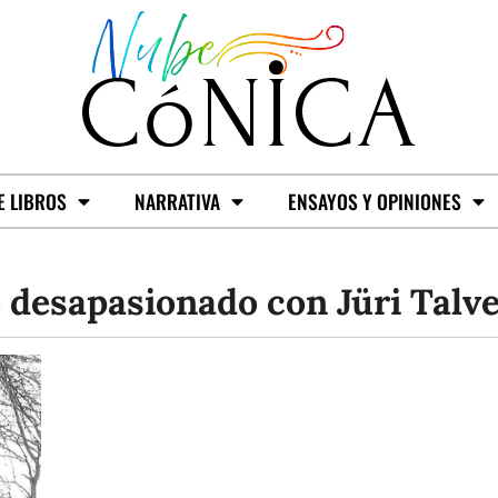
E LIBROS
NARRATIVA
ENSAYOS Y OPINIONES
 desapasionado con Jüri Talve