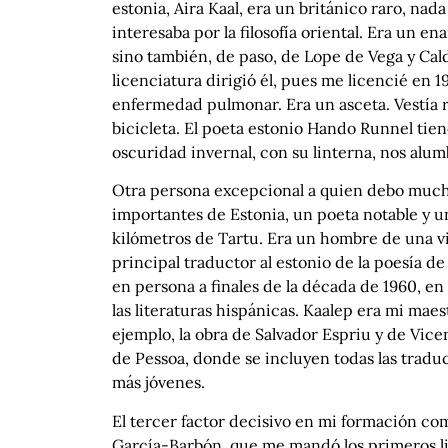
estonia, Aira Kaal, era un británico raro, nad
interesaba por la filosofía oriental. Era un 
sino también, de paso, de Lope de Vega y Ca
licenciatura dirigió él, pues me licencié en 
enfermedad pulmonar. Era un asceta. Vestía r
bicicleta. El poeta estonio Hando Runnel tiene
oscuridad invernal, con su linterna, nos alu
Otra persona excepcional a quien debo muchí
importantes de Estonia, un poeta notable y u
kilómetros de Tartu. Era un hombre de una viv
principal traductor al estonio de la poesía d
en persona a finales de la década de 1960, 
las literaturas hispánicas. Kaalep era mi mae
ejemplo, la obra de Salvador Espriu y de Vic
de Pessoa, donde se incluyen todas las tradu
más jóvenes.
El tercer factor decisivo en mi formación co
García-Barbón, que me mandó los primeros li