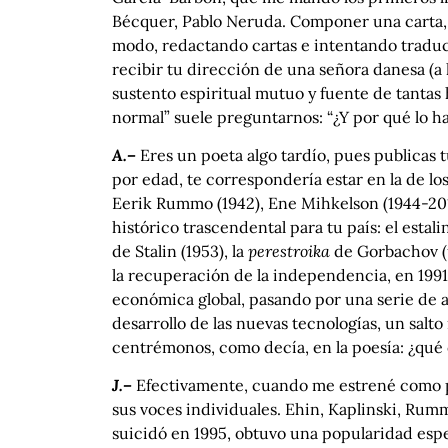
Bécquer, Pablo Neruda. Componer una carta,
modo, redactando cartas e intentando traduci
recibir tu dirección de una señora danesa (a
sustento espiritual mutuo y fuente de tantas 
normal” suele preguntarnos: “¿Y por qué lo ha
A.–
Eres un poeta algo tardío, pues publicas 
por edad, te correspondería estar en la de lo
Eerik Rummo (1942), Ene Mihkelson (1944-2017
histórico trascendental para tu país: el esta
de Stalin (1953), la
perestroika
de Gorbachov (u
la recuperación de la independencia, en 1991, 
económica global, pasando por una serie de a
desarrollo de las nuevas tecnologías, un salto
centrémonos, como decía, en la poesía: ¿qué 
J.–
Efectivamente, cuando me estrené como po
sus voces individuales. Ehin, Kaplinski, Rum
suicidó en 1995, obtuvo una popularidad espe