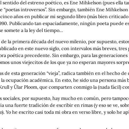
 sentido del estreno poético, es Ene Mihkelson (pues ella ta
e “poetas introversos”. Sin embargo, también Ene Mihkelson 
 cinco años en publicar mi segundo libro (más bien criticado 
 1990. Publicando tan espaciadamente, ningún poeta puede 
se somete a la ley del tiempo…
es de la primera década del nuevo milenio, por supuesto, es
ublicado en este nuevo siglo, con intervalos más breves, tre
a poética precedente. Sin embargo, para las generaciones má
 somos unos viejecitos de los que ya no esperan mayores sorpr
as de esta generación “vieja”, radica también en el hecho de
 y la ocupación académica. En esto, he sido una persona más 
Krull y Ülar Ploom, que comparten conmigo la (nada fácil) co
s sociales, por supuesto, hay mucho en común, pero tampoco 
nia una fuerte tradición de escribir en rimas (y eso se ve, so
o). Yo he escrito casi toda mi obra en verso libre, y solo he 