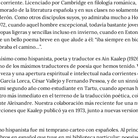
a corriente. Licenciado por Cambridge en filología románica, 
enamorado de la literatura española y en sus clases no solame
lderón. Como otros discípulos suyos, yo admiraba mucho a Ho
1972, cuando aquel hombre excepcional, todavía bastante jove
opas ligeras y sencillas incluso en invierno, cuando en Esto
 un bello poema breve en que alude a él: “iba siempre en bici
mbraba el camino…”.
simo como hispanista, poeta y traductor es Ain Kaalep (1926
no de los máximos traductores de poesía que hemos tenido. V
eza y una apertura espiritual e intelectual nada corrientes e
e García Lorca, César Vallejo y Fernando Pessoa, y de un sin
en mi segundo año como estudiante en Tartu, cuando apenas
stro más inmediato en el terreno de la traducción poética, col
ente Aleixandre. Nuestra colaboración más reciente fue una n
cciones que Kaalep publicó ya en 1973, junto a nuevas versio
mo hispanista fue mi temprano carteo con españoles. Al prin
bros en español que tuve en mi biblioteca particular: poesí