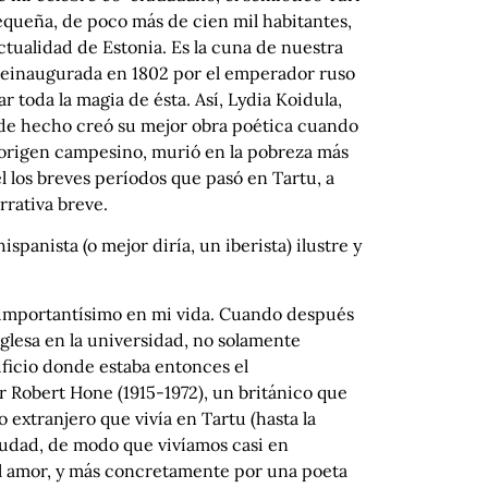
pequeña, de poco más de cien mil habitantes,
ctualidad de Estonia. Es la cuna de nuestra
y reinaugurada en 1802 por el emperador ruso
ar toda la magia de ésta. Así, Lydia Koidula,
o de hecho creó su mejor obra poética cuando
e origen campesino, murió en la pobreza más
l los breves períodos que pasó en Tartu, a
rrativa breve.
panista (o mejor diría, un iberista) ilustre y
 importantísimo en mi vida. Cuando después
inglesa en la universidad, no solamente
ificio donde estaba entonces el
r Robert Hone (1915-1972), un británico que
o extranjero que vivía en Tartu (hasta la
ciudad, de modo que vivíamos casi en
el amor, y más concretamente por una poeta