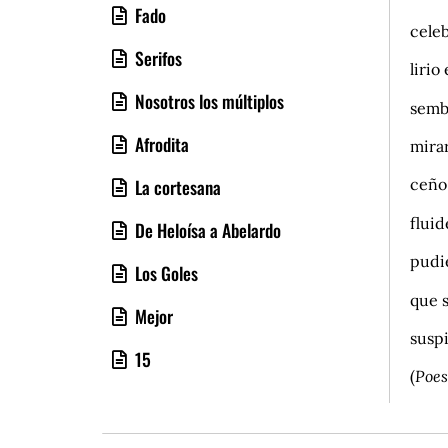
Fado
cele
Serifos
lirio
Nosotros los múltiplos
sembl
Afrodita
mira
ceño 
La cortesana
fluid
De Heloísa a Abelardo
pudie
Los Goles
que s
Mejor
suspi
15
(
Poes