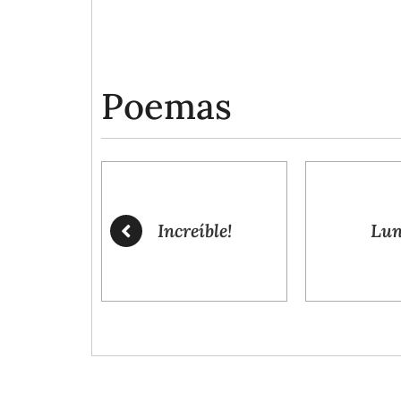
Poemas
Increíble!
Lu