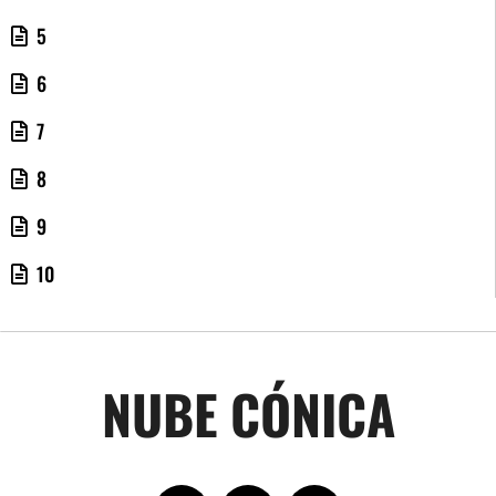
5
6
7
8
9
10
NUBE CÓNICA