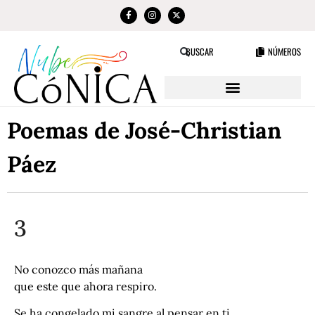
NÚMEROS
BUSCAR
Poemas de José-Christian
Páez
3
No conozco más mañana
que este que ahora respiro.
Se ha congelado mi sangre al pensar en ti.