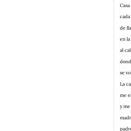
Casa 
cada 
de ll
en l
al ca
dond
se vo
La c
me e
y me
madr
padr