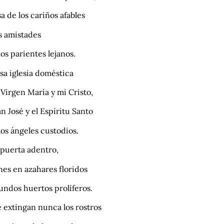
sa de los cariños afables
as amistades
los parientes lejanos.
sa iglesia doméstica
 Virgen María y mi Cristo,
n José y el Espíritu Santo
los ángeles custodios.
 puerta adentro,
nes en azahares floridos
undos huertos prolíferos.
 extingan nunca los rostros