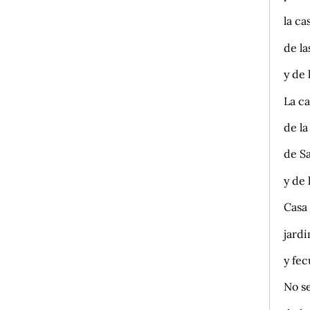
la ca
de l
y de 
La ca
de la
de Sa
y de 
Casa
jardi
y fec
No se