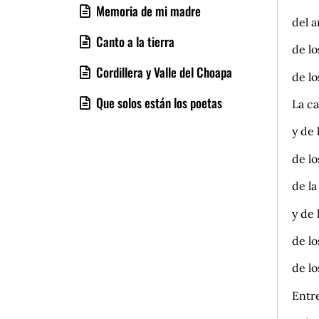
Memoria de mi madre
del a
Canto a la tierra
de l
Cordillera y Valle del Choapa
de l
Que solos están los poetas
La c
y de 
de lo
de la
y de
de lo
de l
Entre