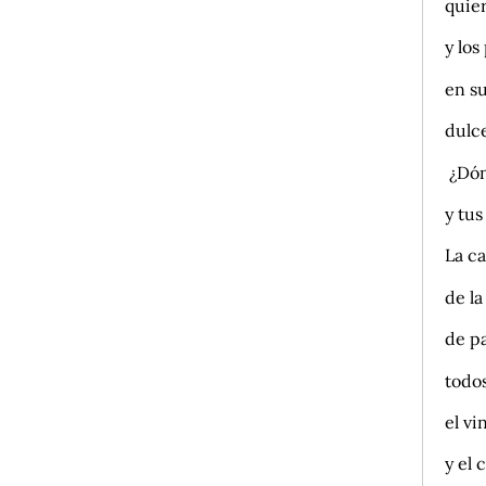
quier
y lo
en su
dulc
¿Dón
y tus
La ca
de la
de p
todo
el vi
y el 