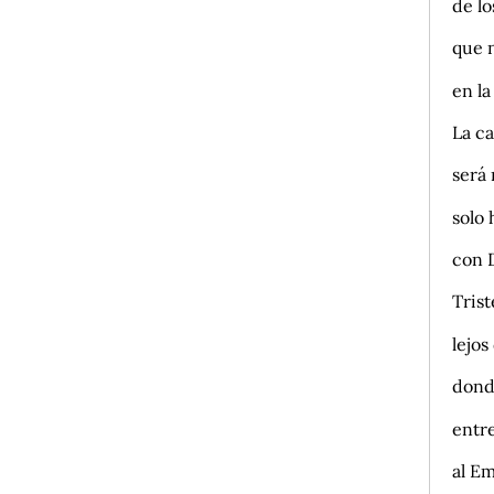
de l
que 
en la
La c
será 
solo 
con D
Tris
lejos
dond
entr
al E