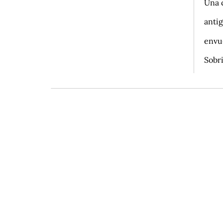
Una 
anti
envue
Sobri