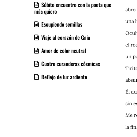
Súbito encuentro con la poeta que
abro 
más quiero
una 
Escupiendo semillas
Ocult
Viaje al corazón de Gaia
el re
Amor de color neutral
un p
Cuatro curanderas cósmicas
Tirit
Reflejo de luz ardiente
absu
Él d
sin e
Me r
la fi