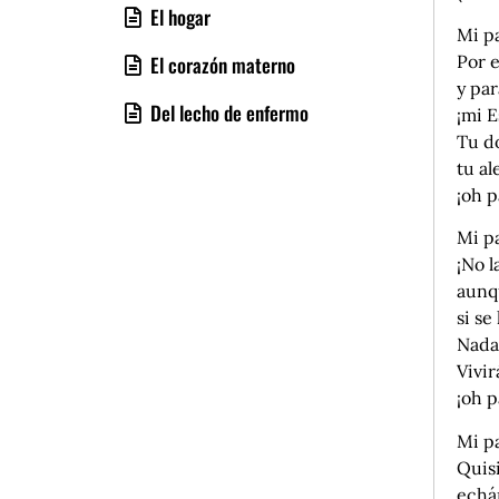
El hogar
Mi pa
Por 
El corazón materno
y par
Del lecho de enfermo
¡mi E
Tu do
tu al
¡oh p
Mi pa
¡No 
aunqu
si se
Nada 
Vivir
¡oh p
Mi pa
Quisi
echá