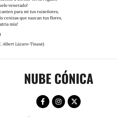
uelo venerado!
canten para mí tus ruiseñores,
s cenizas que nazcan tus flores,
atria mía!
)
. Albert Lázaro-Tinaut)
NUBE CÓNICA