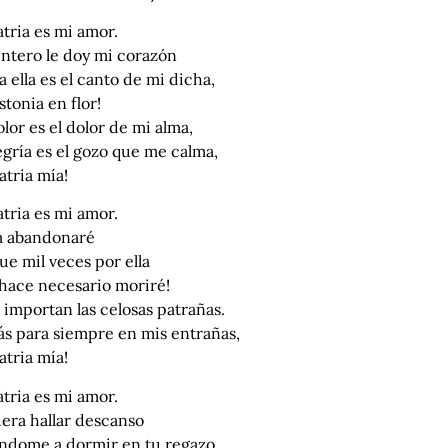
tria es mi amor.
entero le doy mi corazón
a ella es el canto de mi dicha,
stonia en flor!
lor es el dolor de mi alma,
egría es el gozo que me calma,
atria mía!
tria es mi amor.
la abandonaré
e mil veces por ella
 hace necesario moriré!
importan las celosas patrañas.
ás para siempre en mis entrañas,
atria mía!
tria es mi amor.
era hallar descanso
ndome a dormir en tu regazo,