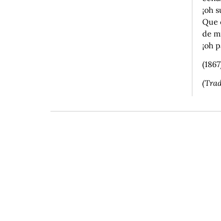
¡oh s
Que 
de mi
¡oh p
(1867
(Trad