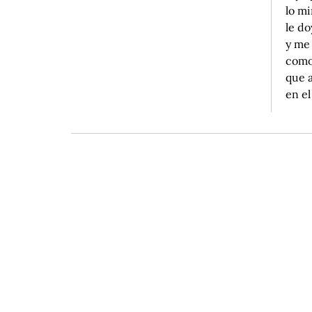
lo mi
le d
y me
como
que 
en el