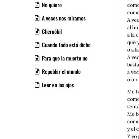
No quiero
como
como 
A veces nos miramos
A vec
al hu
Chernóbil
a la 
que 
Cuando todo está dicho
o a l
Para que la muerte no
A ve
basta
Repoblar el mundo
a ve
o un
Leer en los ojos
Me b
como
senta
Me b
como 
y el 
Y yo 