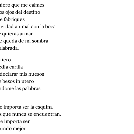
uiero que me calmes
os ojos del destino
e fabriques
verdad animal con la boca
e quieras armar
ue queda de mi sombra
alabrada.
uiero
dia carilla
 declarar mis huesos
s besos in útero
ndome las palabras.
e importa ser la esquina
os que nunca se encuentran.
e importa ser
undo mejor,