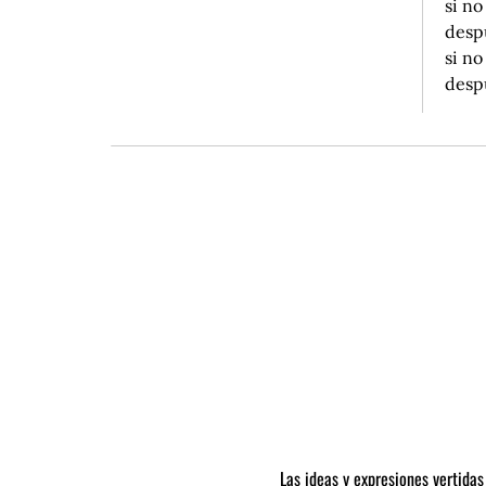
si n
desp
si no
despu
Las ideas y expresiones vertidas