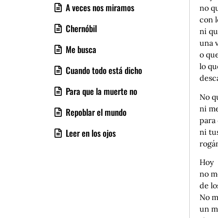
A veces nos miramos
no q
con l
Chernóbil
ni qu
una 
Me busca
o qu
lo q
Cuando todo está dicho
desc
Para que la muerte no
No q
ni me
Repoblar el mundo
para
Leer en los ojos
ni tu
rogá
Hoy
no m
de l
No m
un m