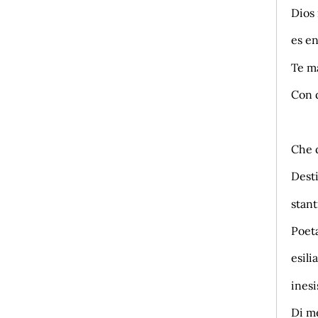
Dios
es en
Te m
Con 
.
Che d
Desti
stant
Poeta
esilia
inesi
Di m