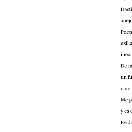
Desti
añej
Poeta
exili
inexi
De mí
un fu
o un 
Me p
y es
Evid