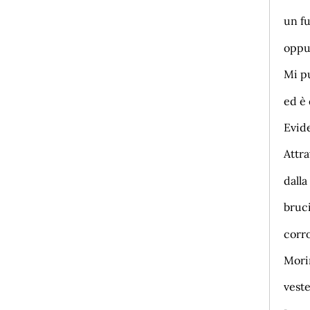
un fu
oppur
Mi p
ed è 
Evid
Attra
dalla
bruci
corro
Morir
veste