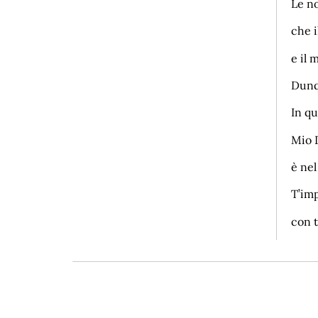
Le no
che i
e il 
Dunqu
In qu
Mio 
è nel
T’imp
con t