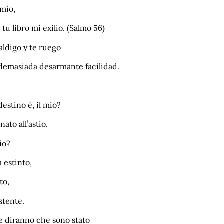
 mío,
 tu libro mi exilio. (Salmo 56)
aldigo y te ruego
demasiada desarmante facilidad.
estino è, il mio?
nato all’astio,
io?
 estinto,
to,
stente.
e diranno che sono stato