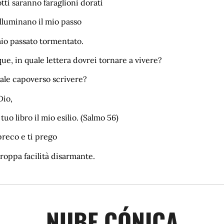
tti saranno faraglioni dorati
lluminano il mio passo
mio passato tormentato.
e, in quale lettera dovrei tornare a vivere?
ale capoverso scrivere?
Dio,
 tuo libro il mio esilio. (Salmo 56)
reco e ti prego
roppa facilità disarmante.
NUBE CÓNICA