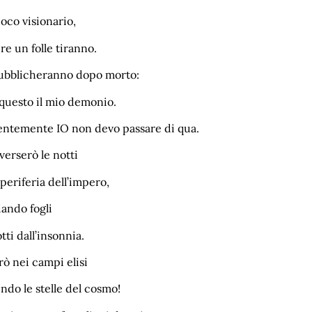
oco visionario,
e un folle tiranno.
ubblicheranno dopo morto:
questo il mio demonio.
entemente IO non devo passare di qua.
verserò le notti
 periferia dell’impero,
ando fogli
tti dall’insonnia.
ò nei campi elisi
ndo le stelle del cosmo!