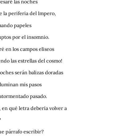
vesaré las noches
 la periferia del Impero,
ando papeles
uptos por el insomnio.
ré en los campos eliseos
endo las estrellas del cosmo!
oches serán balizas doradas
iluminan mis pasos
 atormentado pasado.
 en qué letra debería volver a
?
e párrafo escribir?