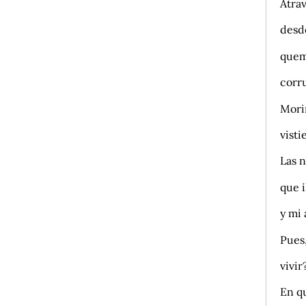
Atra
desde
quem
corr
Mori
visti
Las n
que 
y mi
Pues,
vivir
En qu