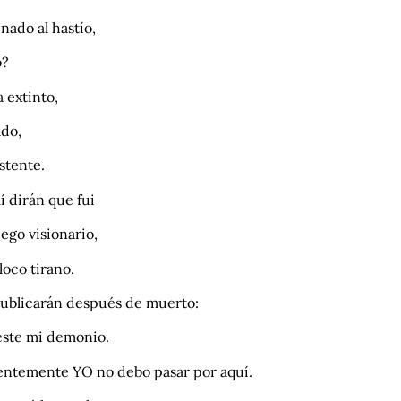
nado al hastío,
o?
 extinto,
ado,
stente.
 dirán que fui
ego visionario,
loco tirano.
ublicarán después de muerto:
 este mi demonio.
entemente YO no debo pasar por aquí.