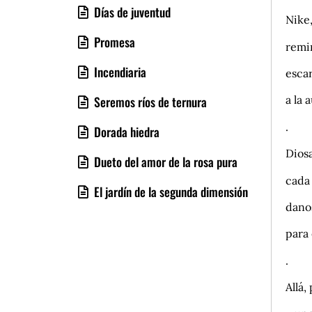
Días de juventud
Nike
Promesa
remin
Incendiaria
escar
a la 
Seremos ríos de ternura
.
Dorada hiedra
Diosa
Dueto del amor de la rosa pura
cada 
El jardín de la segunda dimensión
danos
para
.
Allá,