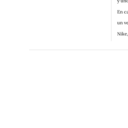
y uno
En c
un ve
Nike