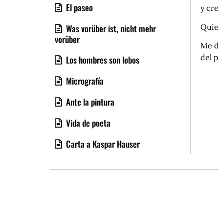
El paseo
y cre
Quier
Was vorüber ist, nicht mehr
vorüber
Me d
del p
Los hombres son lobos
Micrografía
Ante la pintura
Vida de poeta
Carta a Kaspar Hauser