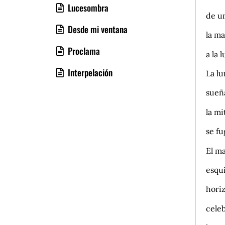
Lucesombra
de u
Desde mi ventana
la m
Proclama
a la 
Interpelación
La lu
sueñ
la m
se f
El ma
esqui
hori
cele