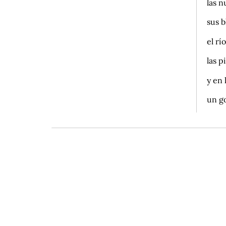
las 
sus b
el rí
las 
y en
un g