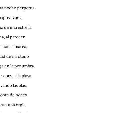
na noche perpetua,
ariposa vuela
luz de una estrella.
na, al parecer,
a con la marea,
itad de mi otoño
uga en la penumbra.
r corre a la playa
vando las olas;
zonte de peces
bran una orgía,