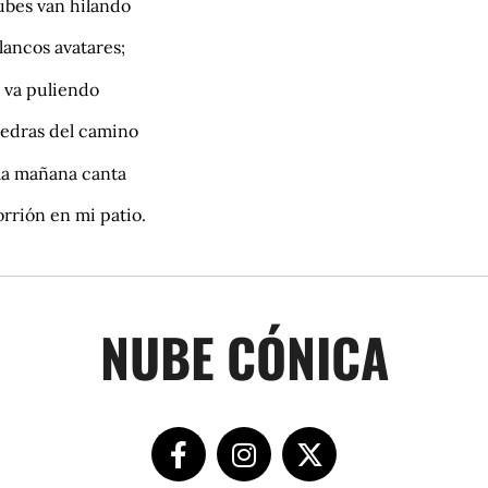
nubes van hilando
lancos avatares;
o va puliendo
piedras del camino
 la mañana canta
orrión en mi patio.
NUBE CÓNICA