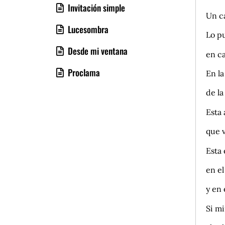
Invitación simple
Un c
Lucesombra
Lo pu
Desde mi ventana
en ca
Proclama
En la
de la
Esta 
que v
Esta 
en e
y en 
Si mi