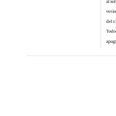
al so
verás
del c
Todo 
apaga