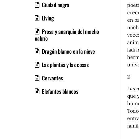
Ciudad negra
poeta
crece
Living
en ba
noche
Prosa y anarquía del macho
veces
cabrío
anima
ladri
Dragón blanco en la nieve
herm
Las plantas y las cosas
unive
2
Cervantes
Las
n
Elefantes blancos
que y
húme
Todo 
entra
famil