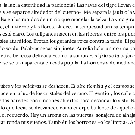
: la luz la esterilidad la paciencia? Las rayas del tigre llevan
 y se esparce alrededor del cuerpo-. Me separa la jaula o la v
lsa en los rápidos de un río que modelar la selva. La vida gira. 
, el invierno y las flores. Llueve. La tempestad arrasa tempra
 está claro. Los tulipanes nacen en las riberas, entre los pu
les aturdidos. Brotan los geranios rojos contra la tarde. El p
do sordo. Palabras secas sin jinete. Aurelia habría sido una 
ética belicosa delicada -como la sombra-.
Al frío de la enfe
rso se transparenta en cada pupila. La hortensia de medianoc
ubes y las palabras se deshacen. El aire tiembla y el cosmos s
ace en la luz de los cristales del verano. El gentío y los cal
das paredes con rincones abiertos para desandar lo visto. 
lo que tocas se desvanece como cuerpo bullente de aquello q
 el recuerdo. Hay un aroma en las puertas: sonajera de alhaja
iar ronda mis sueños. También los borronea -o los limpia-. A