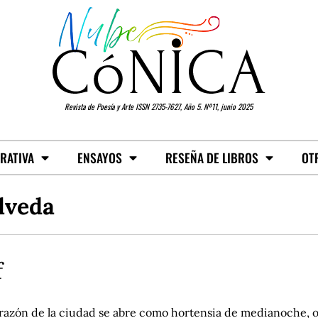
Revista de Poesía y Arte ISSN 2735-7627, Año 5. Nº11, junio 2025
RATIVA
ENSAYOS
RESEÑA DE LIBROS
OT
lveda
f
orazón de la ciudad se abre como hortensia de medianoche, 