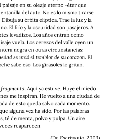
 el paisaje en su oleaje eterno -éter que
entanilla del auto. No es lo mismo tirarse
Dibuja su órbita elíptica. Trae la luz y la
no. El frío y la oscuridad son pasajeros. A
entes levadizos. Los años entran como
aisaje vuela. Los cerezos del valle oyen un
pantera negra en otras circunstancias:
rmedad se unió el temblor de su corazón
. El
he sabe eso. Los girasoles lo gritan.
e fragmenta
. Aquí ya estuve. Huye el miedo
lejones me inspiran. He vuelto a una ciudad de
Nada de esto queda salvo cada momento.
ue alguna vez ha sido. Por las palabras
s, té de menta, polvo y pulpa. Un aire
 veces reaparecen.
(De
Escrivania
, 2003)