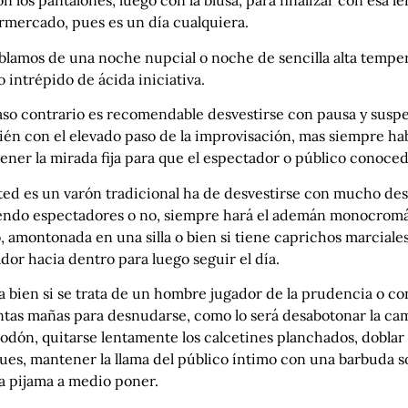
on los pantalones, luego con la blusa, para finalizar con esa
rmercado, pues es un día cualquiera.
blamos de una noche nupcial o noche de sencilla alta tempera
o intrépido de ácida iniciativa.
so contrario es recomendable desvestirse con pausa y suspen
én con el elevado paso de la improvisación, mas siempre hab
ner la mirada fija para que el espectador o público conoce
ted es un varón tradicional ha de desvestirse con mucho des
endo espectadores o no, siempre hará el ademán monocromátic
, amontonada en una silla o bien si tiene caprichos marciales
dor hacia dentro para luego seguir el día.
 bien si se trata de un hombre jugador de la prudencia o con
ntas mañas para desnudarse, como lo será desabotonar la cam
godón, quitarse lentamente los calcetines planchados, doblar
ues, mantener la llama del público íntimo con una barbuda son
a pijama a medio poner.