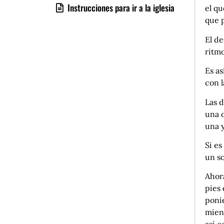
Instrucciones para ir a la iglesia
el qu
que 
El de
ritmo
Es as
con l
Las d
una o
una y
Si es
un s
Ahora
pies 
poni
mient