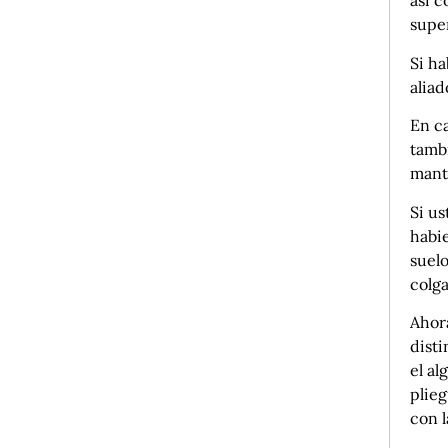
así c
supe
Si ha
aliad
En ca
tambi
mante
Si us
habi
suelo
colga
Ahora
disti
el al
plieg
con l