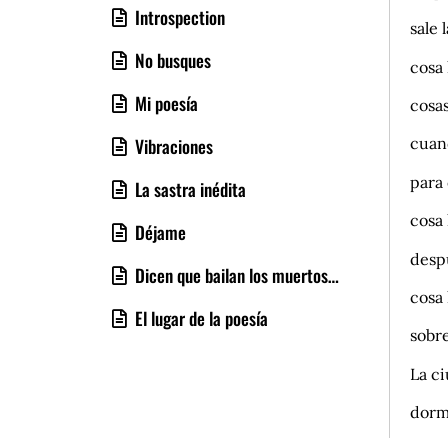
Introspection
sale 
No busques
cosa 
Mi poesía
cosas
cuan
Vibraciones
para 
La sastra inédita
cosa
Déjame
desp
Dicen que bailan los muertos…
cosa
El lugar de la poesía
sobr
La c
dormi