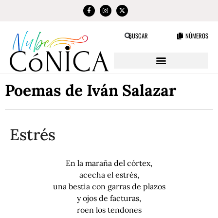
NÚMEROS
BUSCAR
Poemas de Iván Salazar
Estrés
En la maraña del córtex,
acecha el estrés,
una bestia con garras de plazos
y ojos de facturas,
roen los tendones