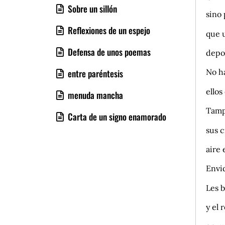
Sobre un sillón
sino
Reflexiones de un espejo
que 
Defensa de unos poemas
depo
No h
entre paréntesis
ellos
menuda mancha
Tamp
Carta de un signo enamorado
sus c
aire
Envid
Les b
y el 