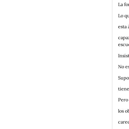
La f
Lo q
esta 
capaz
escu
Insis
No es
Supon
tien
Pero
los o
care