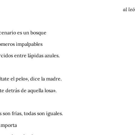
al le
scenario es un bosque
omeros impalpables
cidos entre lápidas azules.
tate el pelo», dice la madre.
e detrás de aquella losa».
 son frías, todas son iguales.
 importa