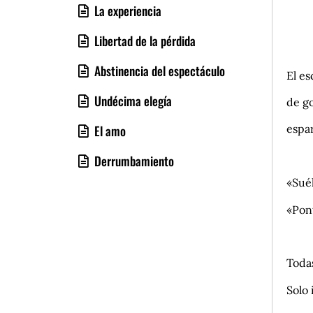
La experiencia
Libertad de la pérdida
Abstinencia del espectáculo
El e
Undécima elegía
de g
espar
El amo
.
Derrumbamiento
«Suél
«Pont
.
Todas
Solo