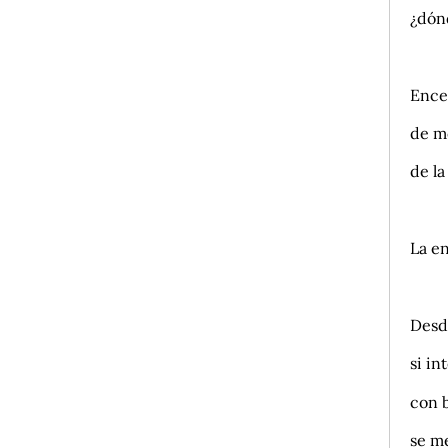
¿dónd
.
Ence
de m
de la
Así
La e
.
Desd
si in
con 
se m