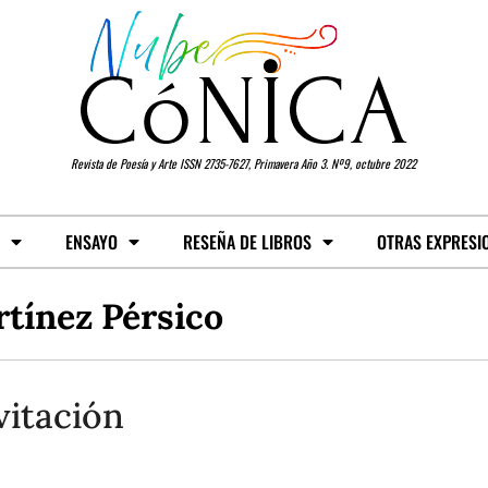
Revista de Poesía y Arte ISSN 2735-7627, Primavera Año 3. Nº9, octubre 2022
ENSAYO
RESEÑA DE LIBROS
OTRAS EXPRESI
tínez Pérsico
vitación