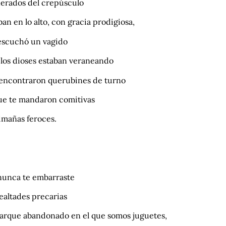
nerados del crepúsculo
aban en lo alto, con gracia prodigiosa,
 escuchó un vagido
 los dioses estaban veraneando
 encontraron querubines de turno
que te mandaron comitivas
imañas feroces.
nunca te embarraste
ealtades precarias
parque abandonado en el que somos juguetes,