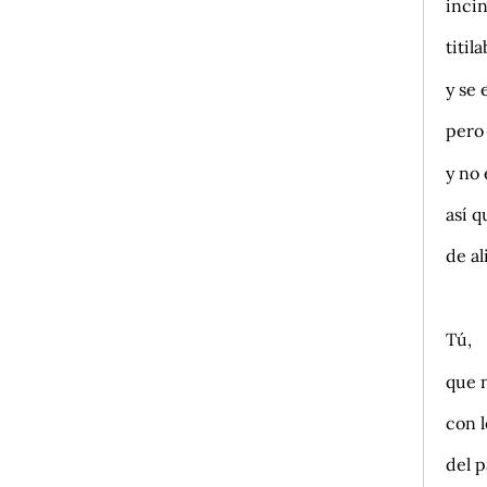
inci
titil
y se
pero
y no
así 
de al
.
Tú,
que 
con l
del 