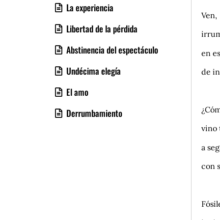
La experiencia
Ven,
Libertad de la pérdida
irru
Abstinencia del espectáculo
en e
Undécima elegía
de in
.
El amo
¿Cóm
Derrumbamiento
vino
a seg
con 
.
Fósi