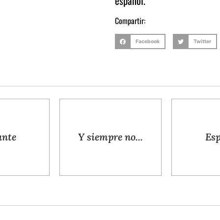
español.
Compartir:
Facebook
Twitter
ante
Y siempre no...
Esp