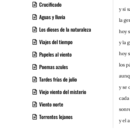
Crucificado
y si 
Aguas y lluvia
la ge
Los dioses de la naturaleza
hoy 
Viajes del tiempo
y la 
hoy s
Papeles al viento
los p
Poemas azules
aunqu
Tardes frías de julio
y se 
Viejo viento del misterio
cada
Viento norte
sonr
Torrentes lejanos
y el 