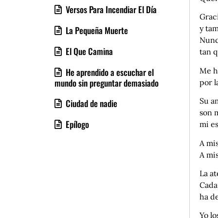
Versos Para Incendiar El Día
Graci
y ta
La Pequeña Muerte
Nunc
El Que Camina
tan 
Me h
He aprendido a escuchar el
mundo sin preguntar demasiado
por l
Su a
Ciudad de nadie
son 
Epílogo
mi es
A mis
A mi
La a
Cada 
ha de
Yo lo