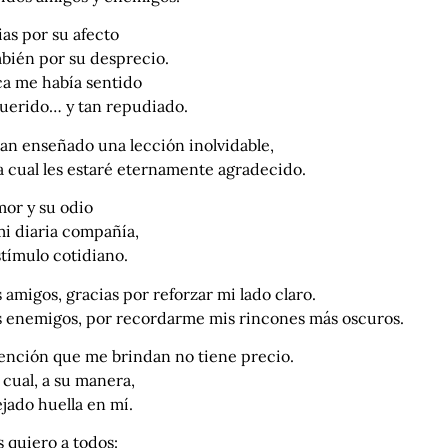
as por su afecto
mbién por su desprecio.
a me había sentido
querido… y tan repudiado.
an enseñado una lección inolvidable,
a cual les estaré eternamente agradecido.
mor y su odio
mi diaria compañía,
tímulo cotidiano.
 amigos, gracias por reforzar mi lado claro.
s enemigos, por recordarme mis rincones más oscuros.
tención que me brindan no tiene precio.
cual, a su manera,
jado huella en mí.
s quiero a todos: