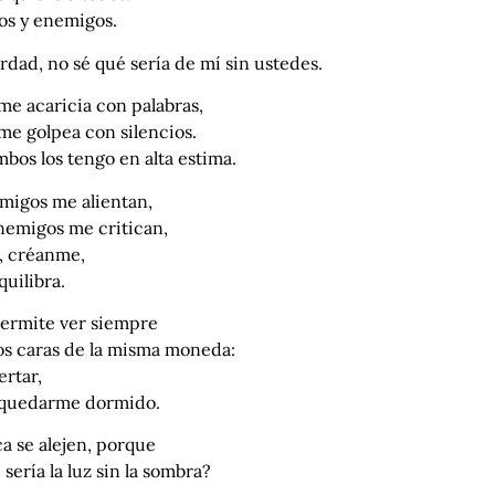
os y enemigos.
rdad, no sé qué sería de mí sin ustedes.
me acaricia con palabras,
me golpea con silencios.
mbos los tengo en alta estima.
amigos me alientan,
nemigos me critican,
o, créanme,
uilibra.
ermite ver siempre
dos caras de la misma moneda:
rtar,
 quedarme dormido.
a se alejen, porque
sería la luz sin la sombra?