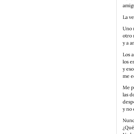
amig
La ve
Uno 
otro 
y a a
Los 
los e
y es
me eq
Me p
las 
despe
y no
Nunc
¿Qué 