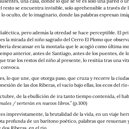
ausentes, una casa, donde lo que se ve es sólo una pared o u
 resto se encuentra invisible, solo aprehensible a través de l
lo oculto, de lo imaginario, donde las palabras expresan imá
ialéctica, pero además la otredad se hace perceptible. El pri
es la mirada del niño sagrado del Cerro El Plomo que observa
debería descansar en la montaña que le acogió como última m
empo anterior, antes de Santiago, antes de los puentes, de los
e trae los restos del niño al presente, lo resitúa tras una vit
e convoca.
tes, lo que une, que otorga paso, que cruza y recorre la ciud
exión de las dos Riberas, el vacío bajo ellas, los ecos del río
 Octubre, de la ebullición de ira tanto tiempo contenida, el 
imales / verterán en nuevos libros.”
(p.100)
es imprevistamente, la brutalidad de la vida, en un viaje herm
ta profunda de un barítono poético, palabras que resuenan y 
dos Riberas, en el río.