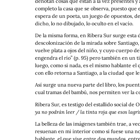
denotan cosas que están a la vez presentes y 
completo la casa que se observa, puesto que el
espera de un poeta, un juego de opuestos, de 
dicho, lo no dibujado, lo oculto en el vacío.
De la misma forma, en Ribera Sur surge esta d
descolonización de la mirada sobre Santiago, 
vuelve plata a ojos del niño, y cuyo cuerpo 
engendra el río” (p. 95) pero también en un ti
luego, como si nada, es el mismo hablante el qu
con ello retorna a Santiago, a la ciudad que l
Así surge una nueva parte del libro, los puen
cual tramas del bambú, nos permiten ver la con
Ribera Sur, es testigo del estallido social de
ya no podrán leer / la tinta roja que esos lagr
La belleza de las imágenes también trae, a vec
resuenan en mi interior como si fuese una no
hablante, el que vive entre dos mundos, entre 