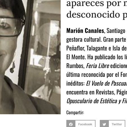
apareces por 
desconocido p
Marión Canales
, Santiago 
gestora cultural. Gran parte
Peñaflor, Talagante e Isla 
El Monte. Ha publicado los l
Rumbos,
Feria Libre
edicione
última reconocida por el Fon
inéditos:
El Vuelo de Pascua
encuentra en Revistas, Pági
Opusculario de Estética y Fi
Compartir:
Facebook
Twitter