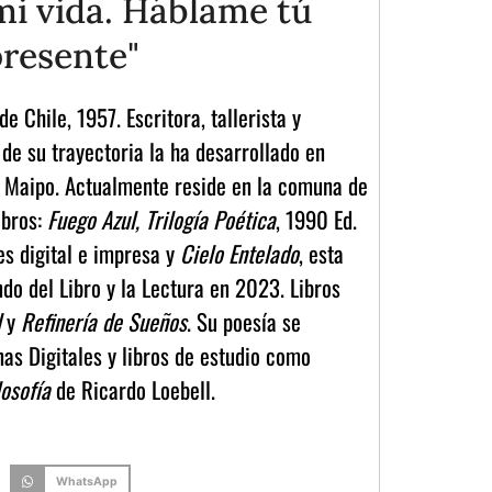
mi vida. Háblame tú
resente"
de Chile, 1957. Escritora, tallerista y
 de su trayectoria la ha desarrollado en
de Maipo. Actualmente reside en la comuna de
ibros:
Fuego Azul, Trilogía Poética
, 1990 Ed.
s digital e impresa y
Cielo Entelado
, esta
do del Libro y la Lectura en 2023. Libros
l
y
Refinería de Sueños
. Su poesía se
nas Digitales y libros de estudio como
losofía
de Ricardo Loebell.
WhatsApp