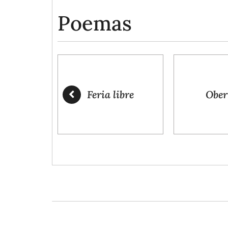
Poemas
Feria libre
Obertura