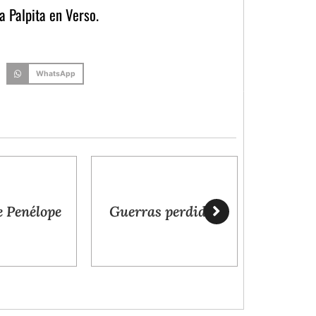
a Palpita en Verso.
WhatsApp
as perdidas
Veintiún gramos
Am