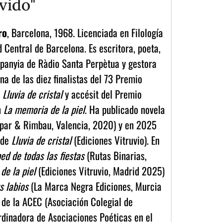
lvido"
ro
, Barcelona, 1968. Licenciada en Filología
 Central de Barcelona. Es escritora, poeta,
panyia de Ràdio Santa Perpètua y gestora
na de las diez finalistas del 73 Premio
n
Lluvia de cristal
y accésit del Premio
n
La memoria de la piel
. Ha publicado novela
par & Rimbau, Valencia, 2020) y en 2025
n de
Lluvia de cristal
(Ediciones Vitruvio). En
ed de todas las fiestas
(Rutas Binarias,
de la piel
(Ediciones Vitruvio, Madrid 2025)
s labios
(La Marca Negra Ediciones, Murcia
 de la ACEC (Asociación Colegial de
rdinadora de Asociaciones Poéticas en el