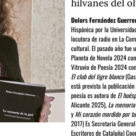
hilvanes del o
Dolors Fernández Guerre
Hispánica por la Universidad
locutora de radio en La Com
cultural. El pasado año fue u
Planeta de Novela 2024 co
Vitruvio de Poesía 2024 co
El club del tigre blanco
(Gas
está prevista la publicació
poesía es autora de
El huésp
Alicante 2025),
La memoria 
y
Mi corazón mordido por tu
2017) Es Secretaria General
Escritores de Cataluña) Coo