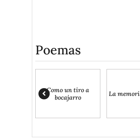
Poemas
n tiro a
La memoria de la piel
Anaquele
ajarro