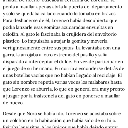
ponía a maullar apenas abría la puerta del departamento
y solo se quedaba callado cuando lo tomaba en brazos.
Para deshacerse de él, Lorenzo había descubierto que
podía lanzarle esas gomitas azucaradas envueltas en
celofán. Al gato le fascinaba la crujidera del envoltorio
plástico. Lo impulsaba a atajar la gomita y moverla
vertiginosamente entre sus patas. La levantaba con una
garra, la arrojaba al otro extremo del pasillo y salía
disparado a interceptar el dulce. En vez de participar en
el juego de su hermano, Fu corría a esconderse detrás de
unas botellas vacías que no habían llegado al reciclaje. El
gato sin nombre repetía varias veces los malabares hasta
que Lorenzo se aburría, lo que en general era muy pronto
a juzgar por la insistencia del gato en ponerse a maullar
de nuevo.
Desde que Nora se había ido, Lorenzo se acostaba sobre
un colchón en la habitación que había sido de su hijo.
Evitaba las visitas. A los únicos que había dejado entrar