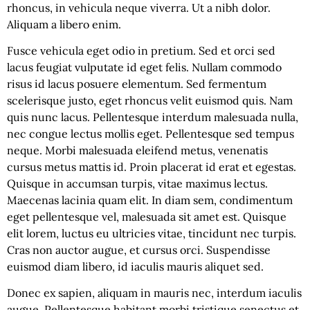
rhoncus, in vehicula neque viverra. Ut a nibh dolor.
Aliquam a libero enim.
Fusce vehicula eget odio in pretium. Sed et orci sed
lacus feugiat vulputate id eget felis. Nullam commodo
risus id lacus posuere elementum. Sed fermentum
scelerisque justo, eget rhoncus velit euismod quis. Nam
quis nunc lacus. Pellentesque interdum malesuada nulla,
nec congue lectus mollis eget. Pellentesque sed tempus
neque. Morbi malesuada eleifend metus, venenatis
cursus metus mattis id. Proin placerat id erat et egestas.
Quisque in accumsan turpis, vitae maximus lectus.
Maecenas lacinia quam elit. In diam sem, condimentum
eget pellentesque vel, malesuada sit amet est. Quisque
elit lorem, luctus eu ultricies vitae, tincidunt nec turpis.
Cras non auctor augue, et cursus orci. Suspendisse
euismod diam libero, id iaculis mauris aliquet sed.
Donec ex sapien, aliquam in mauris nec, interdum iaculis
augue. Pellentesque habitant morbi tristique senectus et