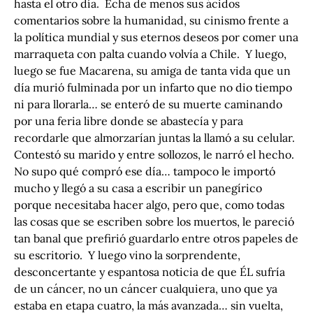
hasta el otro día. Echa de menos sus ácidos
comentarios sobre la humanidad, su cinismo frente a
la política mundial y sus eternos deseos por comer una
marraqueta con palta cuando volvía a Chile. Y luego,
luego se fue Macarena, su amiga de tanta vida que un
día murió fulminada por un infarto que no dio tiempo
ni para llorarla… se enteró de su muerte caminando
por una feria libre donde se abastecía y para
recordarle que almorzarían juntas la llamó a su celular.
Contestó su marido y entre sollozos, le narró el hecho.
No supo qué compró ese día… tampoco le importó
mucho y llegó a su casa a escribir un panegírico
porque necesitaba hacer algo, pero que, como todas
las cosas que se escriben sobre los muertos, le pareció
tan banal que prefirió guardarlo entre otros papeles de
su escritorio. Y luego vino la sorprendente,
desconcertante y espantosa noticia de que ÉL sufría
de un cáncer, no un cáncer cualquiera, uno que ya
estaba en etapa cuatro, la más avanzada… sin vuelta,