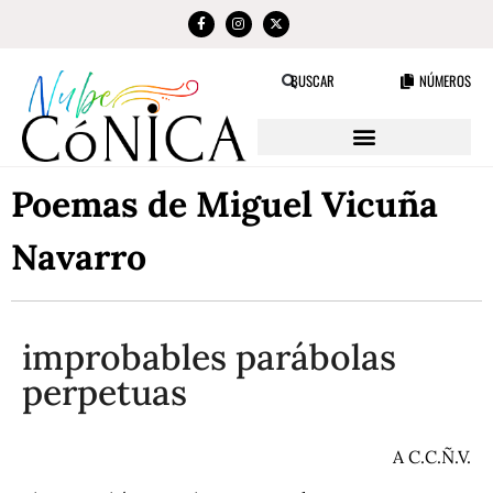
NÚMEROS
BUSCAR
Poemas de Miguel Vicuña
Navarro
improbables parábolas
perpetuas
A C.C.Ñ.V.