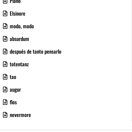
Piano
Elsinore
modo, modo
absurdum
después de tanto pensarlo
totentanz
tao
augur
flos
nevermore