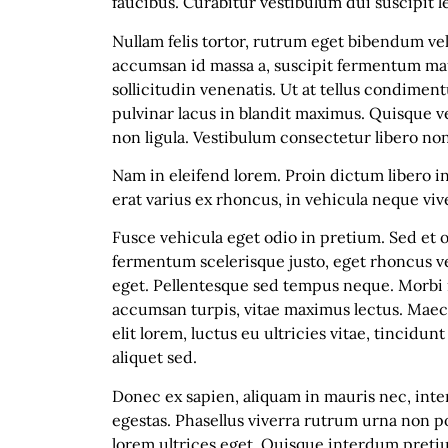
faucibus. Curabitur vestibulum dui suscipit leo
Nullam felis tortor, rutrum eget bibendum vel
accumsan id massa a, suscipit fermentum mauri
sollicitudin venenatis. Ut at tellus condime
pulvinar lacus in blandit maximus. Quisque ven
non ligula. Vestibulum consectetur libero n
Nam in eleifend lorem. Proin dictum libero in
erat varius ex rhoncus, in vehicula neque vive
Fusce vehicula eget odio in pretium. Sed et 
fermentum scelerisque justo, eget rhoncus ve
eget. Pellentesque sed tempus neque. Morbi m
accumsan turpis, vitae maximus lectus. Maec
elit lorem, luctus eu ultricies vitae, tincidu
aliquet sed.
Donec ex sapien, aliquam in mauris nec, inte
egestas. Phasellus viverra rutrum urna non po
lorem ultrices eget. Quisque interdum pretiu