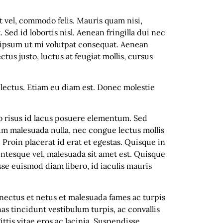
it vel, commodo felis. Mauris quam nisi,
ed id lobortis nisl. Aenean fringilla dui nec
s ipsum ut mi volutpat consequat. Aenean
tus justo, luctus at feugiat mollis, cursus
s lectus. Etiam eu diam est. Donec molestie
do risus id lacus posuere elementum. Sed
um malesuada nulla, nec congue lectus mollis
Proin placerat id erat et egestas. Quisque in
ntesque vel, malesuada sit amet est. Quisque
isse euismod diam libero, id iaculis mauris
enectus et netus et malesuada fames ac turpis
s tincidunt vestibulum turpis, ac convallis
tis vitae eros ac lacinia. Suspendisse