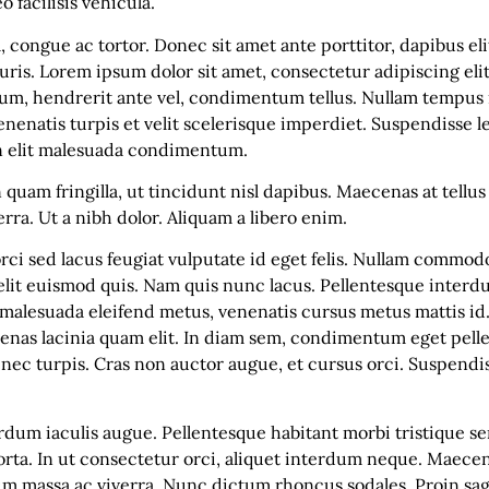
 facilisis vehicula.
, congue ac tortor. Donec sit amet ante porttitor, dapibus el
s. Lorem ipsum dolor sit amet, consectetur adipiscing elit. S
ntum, hendrerit ante vel, condimentum tellus. Nullam tempu
enatis turpis et velit scelerisque imperdiet. Suspendisse lec
on elit malesuada condimentum.
 quam fringilla, ut tincidunt nisl dapibus. Maecenas at tellu
rra. Ut a nibh dolor. Aliquam a libero enim.
orci sed lacus feugiat vulputate id eget felis. Nullam commo
lit euismod quis. Nam quis nunc lacus. Pellentesque interd
alesuada eleifend metus, venenatis cursus metus mattis id. 
enas lacinia quam elit. In diam sem, condimentum eget pelle
nt nec turpis. Cras non auctor augue, et cursus orci. Suspend
rdum iaculis augue. Pellentesque habitant morbi tristique s
rta. In ut consectetur orci, aliquet interdum neque. Maecena
m massa ac viverra. Nunc dictum rhoncus sodales. Proin sagit