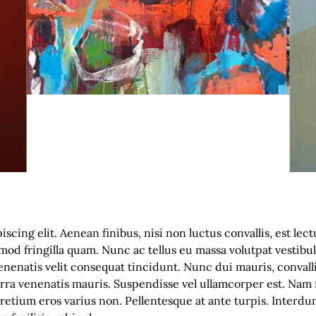
scing elit. Aenean finibus, nisi non luctus convallis, est le
smod fringilla quam. Nunc ac tellus eu massa volutpat vestib
enatis velit consequat tincidunt. Nunc dui mauris, convallis 
erra venenatis mauris. Suspendisse vel ullamcorper est. Nam 
etium eros varius non. Pellentesque at ante turpis. Interd