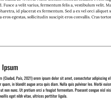
usce a velit varius, fermentum felis a, vestibulum velit. Ma
aretra, id placerat ex fermentum. Sed a ex vel orci aliquet 
 eros egestas, sollicitudin suscipit eros convallis. Cras to
 Ipsum
 (Ciudad, País, 2021) orem ipsum dolor sit amet, consectetur adipiscing elit.
 quam, in blandit augue arcu quis diam. Nulla quis pulvinar leo. Morbi euis
ut non nunc. Ut pretium orci a feugiat fermentum. Praesent congue nisl nisi
vallis eget nibh vitae, ultrices porttitor ligula.