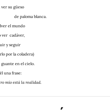
 ver su güeso
 paloma blanca.
olver el mundo
o ver cadáver,
uir y seguir
arlo por la coladera)
 guante en el cielo.
él una frase:
o mío está la realidad.