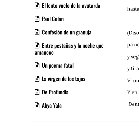
El lento vuelo de la avutarda
hasta
Paul Celan
de
Confesión de un granuja
(Dis
pa n
Entre pestañas y la noche que
amanece
y seg
Un poema fatal
y tir
La virgen de los tajos
Vi un
De Profundis
Y en 
Dentr
Abya Yala