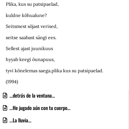
Plika, kus su patsipaelad,
kuldne kõhualune?
Seitsmest sõjast verised,
seitse saabast sängi ees.
Sellest ajast juunikuus
hyyab keegi õunapuus,
tyvi kõnelemas saega.plika kus su patsipaelad.
(1994)
…detrás de la ventana…
…He jugado aún con tu cuerpo…
…La lluvia…