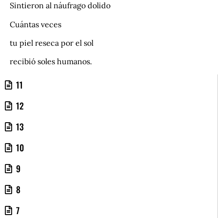
Sintieron al náufrago dolido
Cuántas veces
tu piel reseca por el sol
recibió soles humanos.
11
12
13
10
9
8
7