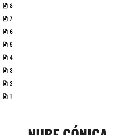
8
7
6
5
4
3
2
1
NUBE CÓNICA