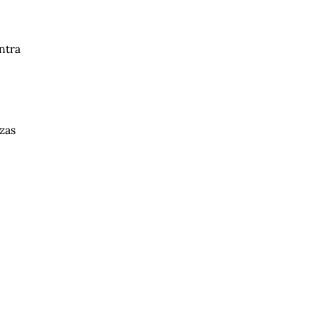
entra
zas