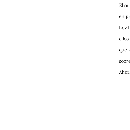
El mu
en p
hoy h
ellos
que l
sobr
Ahora