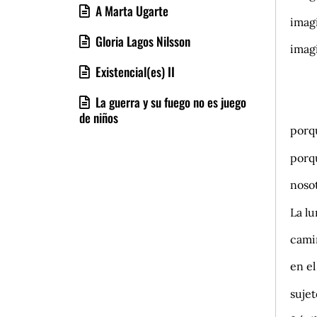
A Marta Ugarte
imagi
Gloria Lagos Nilsson
imag
Existencial(es) II
c
La guerra y su fuego no es juego
e
de niños
porqu
porq
nosot
La lu
camin
en el
sujet