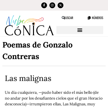
NÚMEROS
BUSCAR
Poemas de Gonzalo
Contreras
Las malignas
Un día cualquiera, —pudo haber sido el más bello (de
no andar por los desafiantes cielos que el gran Horacio
desconocía)—irrumpieron ellas, Las Malignas, muy