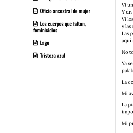
Vi un
Oficio ancestral de mujer
Y un 
Vi lo
Los cuerpos que faltan,
y las
feminicidios
Las p
aquí
Lago
No to
Tristeza azul
Ya s
palab
La co
Mi av
La pi
impor
Mi p