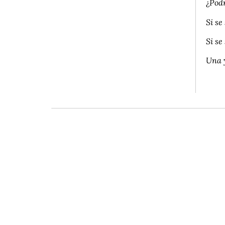
¿
Pod
Si se
Si se
Una y
(