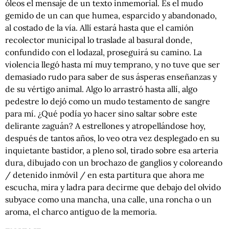
óleos el mensaje de un texto inmemorial. Es el mudo
gemido de un can que humea, esparcido y abandonado,
al costado de la vía. Allí estará hasta que el camión
recolector municipal lo traslade al basural donde,
confundido con el lodazal, proseguirá su camino. La
violencia llegó hasta mí muy temprano, y no tuve que ser
demasiado rudo para saber de sus ásperas enseñanzas y
de su vértigo animal. Algo lo arrastró hasta allí, algo
pedestre lo dejó como un mudo testamento de sangre
para mí. ¿Qué podía yo hacer sino saltar sobre este
delirante zaguán? A estrellones y atropellándose hoy,
después de tantos años, lo veo otra vez desplegado en su
inquietante bastidor, a pleno sol, tirado sobre esa arteria
dura, dibujado con un brochazo de ganglios y coloreando
/ detenido inmóvil / en esta partitura que ahora me
escucha, mira y ladra para decirme que debajo del olvido
subyace como una mancha, una calle, una roncha o un
aroma, el charco antiguo de la memoria.