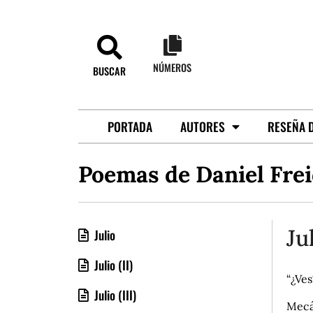
NÚMEROS
BUSCAR
PORTADA
AUTORES
RESEÑA D
Poemas de Daniel Fre
Ju
Julio
Julio (II)
“¿Ves
Julio (III)
Mecán