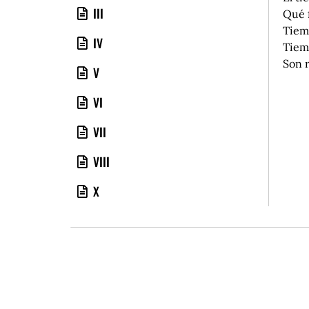
III
Qué f
Tiem
IV
Tiem
Son 
V
VI
VII
VIII
X