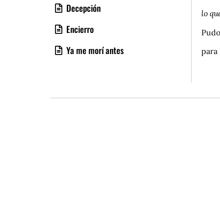
Decepción
lo qu
Encierro
Pudo
Ya me morí antes
para