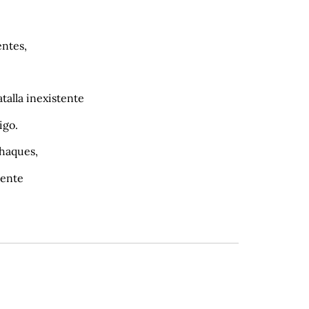
entes,
talla inexistente
igo.
chaques,
tente