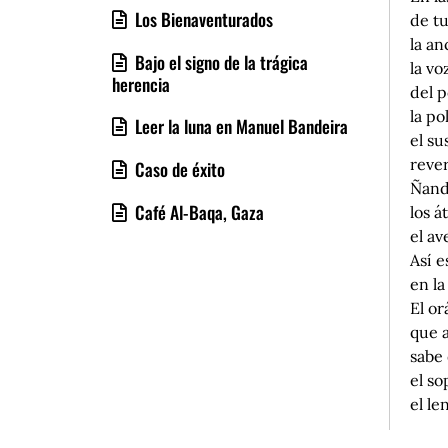
Los Bienaventurados
de tu
la an
Bajo el signo de la trágica
la vo
herencia
del p
la po
Leer la luna en Manuel Bandeira
el su
rever
Caso de éxito
Ñand
Café Al-Baqa, Gaza
los á
el av
Así 
en la
El or
que a
sabe 
el so
el le