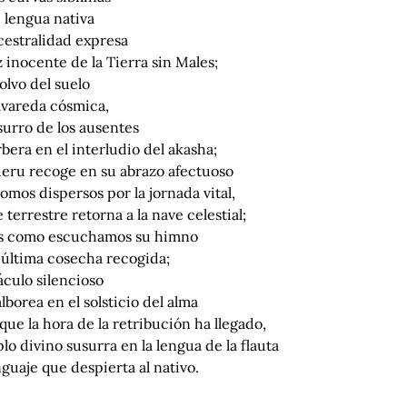
 lengua nativa
cestralidad expresa
z inocente de la Tierra sin Males;
olvo del suelo
lvareda cósmica,
surro de los ausentes
bera en el interludio del akasha;
eru recoge en su abrazo afectuoso
tomos dispersos por la jornada vital,
e terrestre retorna a la nave celestial;
es como escuchamos su himno
 última cosecha recogida;
áculo silencioso
lborea en el solsticio del alma
que la hora de la retribución ha llegado,
plo divino susurra en la lengua de la flauta
nguaje que despierta al nativo.