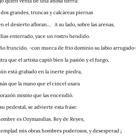
jo quien venía de una añosa tierra:
dos grandes, truncas y calcáreas piernas
n el desierto afloran… A su lado, sobre las arenas,
dias enterrado, yace un rostro hendido.
eño fruncido, -con mueca de frio dominio su labio arrugado-
ra que el artista captó bien la pasión y el fuego,
aún está grabado en la inerte piedra,
más que la mano que el cincel usara
 corazón mismo que las encendió.
su pedestal, se advierte esta frase:
nombre es Ozymandias. Rey de Reyes,
templad mis obras hombres poderosos, y desesperad ¡