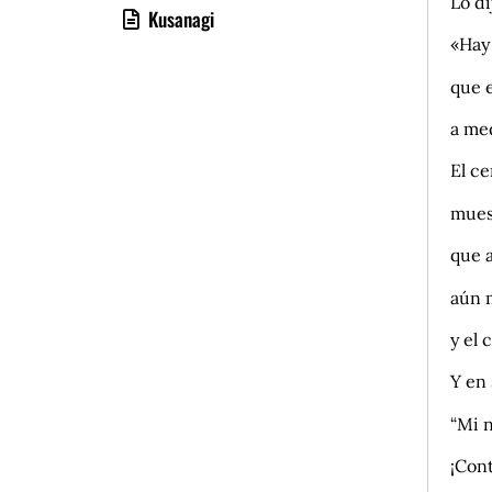
Lo di
Kusanagi
«Hay 
que e
a me
El c
muest
que 
aún 
y el
Y en 
“Mi 
¡Con