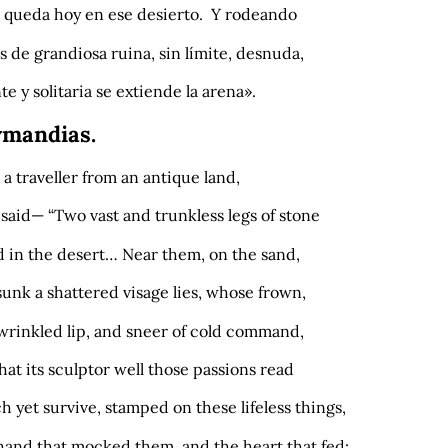
 queda hoy en ese desierto. Y rodeando
s de grandiosa ruina, sin límite, desnuda,
te y solitaria se extiende la arena».
ymandias.
 a traveller from an antique land,
said— “Two vast and trunkless legs of stone
d in the desert… Near them, on the sand,
sunk a shattered visage lies, whose frown,
wrinkled lip, and sneer of cold command,
that its sculptor well those passions read
 yet survive, stamped on these lifeless things,
hand that mocked them, and the heart that fed;