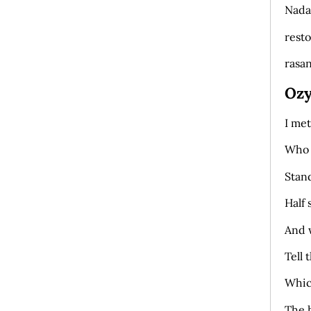
Nada
resto
rasan
Oz
I met
Who 
Stan
Half 
And 
Tell 
Which
The 