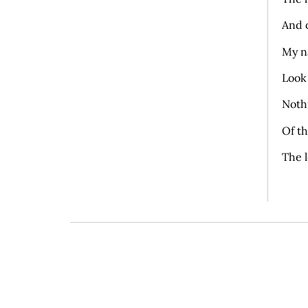
And 
My n
Look
Noth
Of th
The l